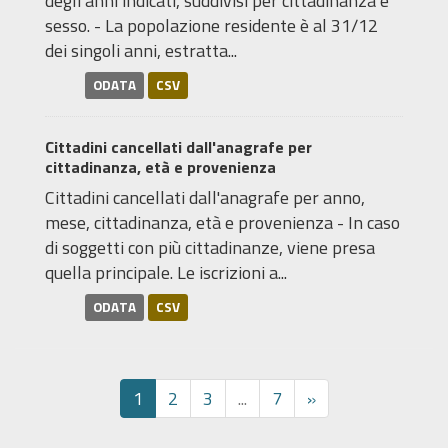
degli anni indicati, suddivisi per cittadinanza e
sesso. - La popolazione residente è al 31/12
dei singoli anni, estratta...
ODATA
CSV
Cittadini cancellati dall'anagrafe per
cittadinanza, età e provenienza
Cittadini cancellati dall'anagrafe per anno,
mese, cittadinanza, età e provenienza - In caso
di soggetti con più cittadinanze, viene presa
quella principale. Le iscrizioni a...
ODATA
CSV
1
2
3
...
7
»