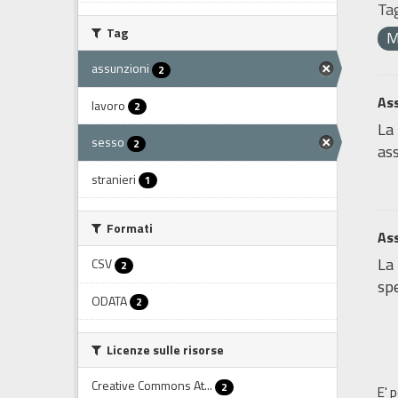
Tag
Tag
M
assunzioni
2
Ass
lavoro
2
La 
sesso
2
ass
stranieri
1
Formati
Ass
La 
CSV
2
spe
ODATA
2
Licenze sulle risorse
Creative Commons At...
2
E' 