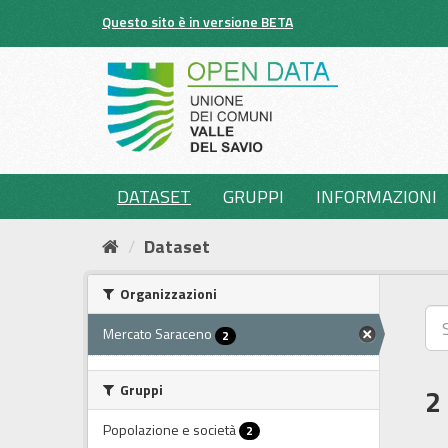
Salta
Questo sito è in versione BETA
al
contenuto
DATASET
GRUPPI
INFORMAZIONI
Dataset
Organizzazioni
Mercato Saraceno
2
Gruppi
2
Popolazione e società
2