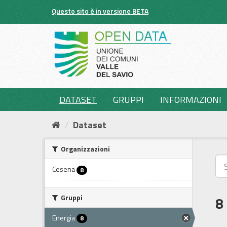
Salta
Questo sito è in versione BETA
al
contenuto
DATASET
GRUPPI
INFORMAZIONI
Dataset
Organizzazioni
Cesena
8
Gruppi
8
Energia
8