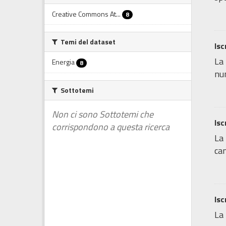
Creative Commons At...
8
Temi del dataset
Isc
La 
Energia
8
num
Sottotemi
Non ci sono Sottotemi che
Isc
corrispondono a questa ricerca
La 
cam
Isc
La 