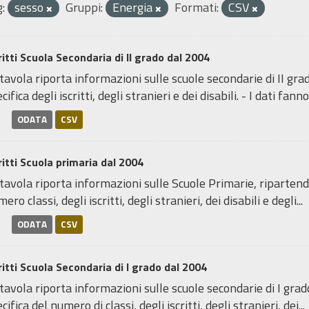
:
sesso
Gruppi:
Energia
Formati:
CSV
ritti Scuola Secondaria di II grado dal 2004
tavola riporta informazioni sulle scuole secondarie di II gra
cifica degli iscritti, degli stranieri e dei disabili. - I dati fanno.
ODATA
CSV
ritti Scuola primaria dal 2004
tavola riporta informazioni sulle Scuole Primarie, ripartendo
ero classi, degli iscritti, degli stranieri, dei disabili e degli...
ODATA
CSV
ritti Scuola Secondaria di I grado dal 2004
tavola riporta informazioni sulle scuole secondarie di I grad
cifica del numero di classi, degli iscritti, degli stranieri, dei...