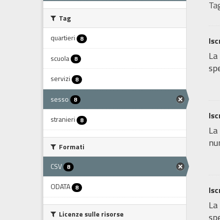
Tag
Tag
quartieri
8
Isc
La 
scuola
8
spe
servizi
8
sesso
8
Isc
stranieri
8
La 
num
Formati
CSV
8
ODATA
8
Isc
La 
Licenze sulle risorse
spe