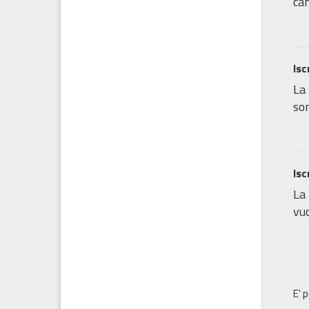
cam
Isc
La 
son
Isc
La 
vuo
E' 