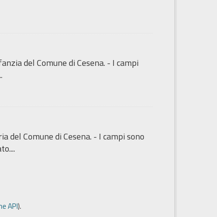
'Infanzia del Comune di Cesena. - I campi
.
maria del Comune di Cesena. - I campi sono
o....
e API
).