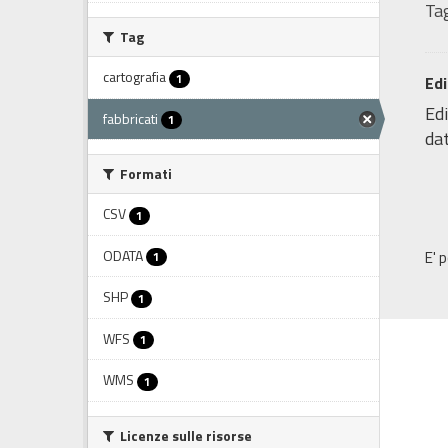
Tag
Tag
cartografia
1
Edi
Edi
fabbricati
1
dat
Formati
CSV
1
ODATA
E' 
1
SHP
1
WFS
1
WMS
1
Licenze sulle risorse