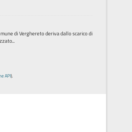
omune di Verghereto deriva dallo scarico di
zato...
e API
).