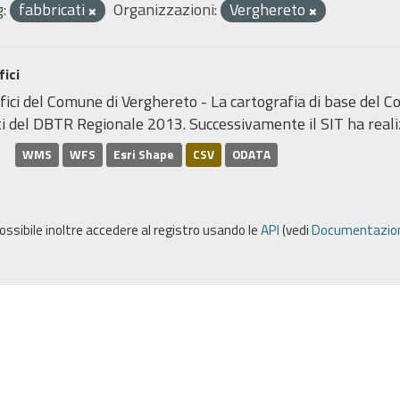
:
fabbricati
Organizzazioni:
Verghereto
fici
fici del Comune di Verghereto - La cartografia di base del C
i del DBTR Regionale 2013. Successivamente il SIT ha realiz
WMS
WFS
Esri Shape
CSV
ODATA
possibile inoltre accedere al registro usando le
API
(vedi
Documentazion