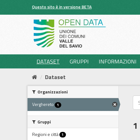
Salta
Questo sito è in versione BETA
al
contenuto
DATASET
GRUPPI
INFORMAZIONI
Dataset
Organizzazioni
Verghereto
1
Gruppi
1
Regioni e città
1