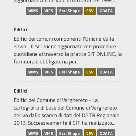
aggiornata con un volo effettuato nel 1995....
WMS
WFS
Esri Shape
CSV
ODATA
Edifici
Edifici dei comuni componenti l'Unione Valle
Savio - Il SIT viene aggiornato con procedure
quotidiane attraverso la pratica SIT ONLINE, la
fornitura è obbligatoria per...
WMS
WFS
Esri Shape
CSV
ODATA
Edifici
Edifici del Comune di Verghereto - La
cartografia di base del Comune di Verghereto
deriva dallo scarico di dati del DBTR Regionale
2013. Successivamente il SIT ha realizzato...
WMS
WFS
Esri Shape
CSV
ODATA