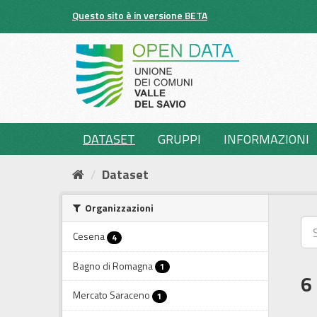
Salta
Questo sito è in versione BETA
al
contenuto
DATASET
GRUPPI
INFORMAZIONI
Dataset
Organizzazioni
Cesena
4
Bagno di Romagna
1
6
Mercato Saraceno
1