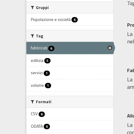
Tag
Gruppi
Popolazione e società
6
Pro
La 
Tag
nel
fabbricati
6
edilizia
5
Fab
servizi
1
La 
volume
1
amp
Formati
CSV
6
All
La 
ODATA
6
cor