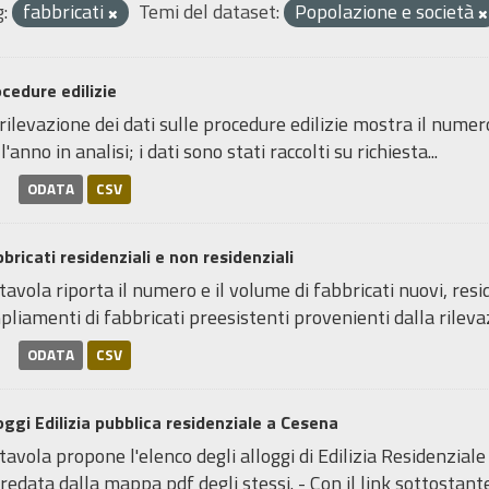
:
fabbricati
Temi del dataset:
Popolazione e società
cedure edilizie
rilevazione dei dati sulle procedure edilizie mostra il numero d
l'anno in analisi; i dati sono stati raccolti su richiesta...
ODATA
CSV
bricati residenziali e non residenziali
tavola riporta il numero e il volume di fabbricati nuovi, resid
liamenti di fabbricati preesistenti provenienti dalla rileva
ODATA
CSV
oggi Edilizia pubblica residenziale a Cesena
tavola propone l'elenco degli alloggi di Edilizia Residenzia
redata dalla mappa pdf degli stessi. - Con il link sottostant