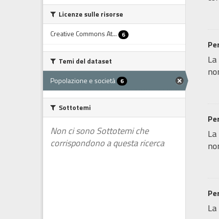
Licenze sulle risorse
Creative Commons At...
6
Per
La 
Temi del dataset
non
Popolazione e società
6
Sottotemi
Per
Non ci sono Sottotemi che
La 
corrispondono a questa ricerca
non
Per
La 