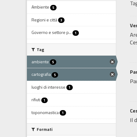
Tag
Ambiente
5
Regioni e città
3
Ve
Governo e settore p...
1
Are
Ces
Tag
ambiente
5
Par
cartografia
5
Pa
luoghi di interesse
1
rifiuti
1
Ces
toponomastica
1
Il 
Formati