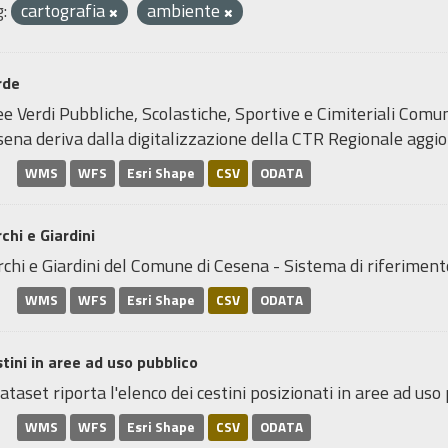
:
cartografia
ambiente
rde
e Verdi Pubbliche, Scolastiche, Sportive e Cimiteriali Comun
ena deriva dalla digitalizzazione della CTR Regionale aggior
WMS
WFS
Esri Shape
CSV
ODATA
chi e Giardini
rchi e Giardini del Comune di Cesena - Sistema di riferi
WMS
WFS
Esri Shape
CSV
ODATA
tini in aree ad uso pubblico
dataset riporta l'elenco dei cestini posizionati in aree ad uso p
WMS
WFS
Esri Shape
CSV
ODATA