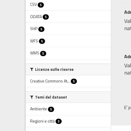
CSV
5
Adr
ODATA
5
Val
nat
SHP
5
WFS
5
WMS
5
Adr
Val
Licenze sulle risorse
nat
Creative Commons At...
5
Temi del dataset
E' 
Ambiente
5
Regioni e città
3