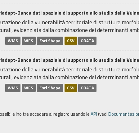
iadapt-Banca dati spaziale di supporto allo studio della Vulnera
utazione della vulnerabilità territoriale di strutture morfo
urali, evidenziata dalla combinazione dei determinanti ambi
WMS
WFS
Esri Shape
CSV
ODATA
iadapt-Banca dati spaziale di supporto allo studio della Vulnera
utazione della vulnerabilità territoriale di strutture morfo
urali, evidenziata dalla combinazione dei determinanti ambi
WMS
WFS
Esri Shape
CSV
ODATA
possibile inoltre accedere al registro usando le
API
(vedi
Documentazion