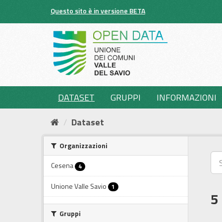
Salta
Questo sito è in versione BETA
al
contenuto
DATASET
GRUPPI
INFORMAZIONI
Dataset
Organizzazioni
Cesena
4
Unione Valle Savio
1
5
Gruppi