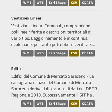
WMS
WFS
Esri Shape
CSV
ODATA
Vestizioni Lineari
Vestizioni Lineari Comunali, comprendono
polilinee riferite a descrizioni territoriali di
vario tipo. L'aggiornamento è in continua
evoluzione, pertanto potrebbero verificarsi...
WMS
WFS
Esri Shape
CSV
ODATA
Edifici
Edifici del Comune di Mercato Saraceno - La
cartografia di base del Comune di Mercato
Saraceno deriva dallo scarico di dati del DBTR
Regionale 2013. Successivamente il SIT ha...
WMS
WFS
Esri Shape
CSV
ODATA