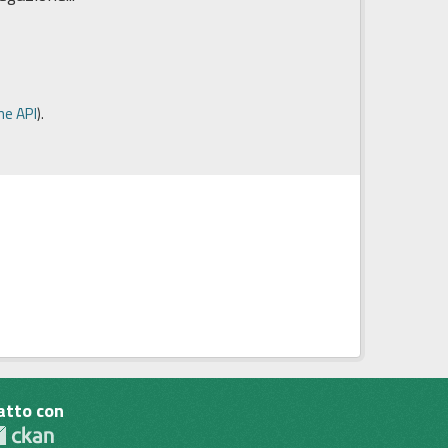
e API
).
atto con