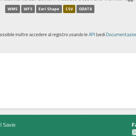
WMS
WFS
Esri Shape
CSV
ODATA
possibile inoltre accedere al registro usando le
API
(vedi
Documentazion
l Savio
F