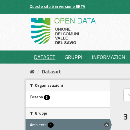
Salta
Questo sito è in versione BETA
al
contenuto
DATASET
GRUPPI
INFORMAZIONI
Dataset
Organizzazioni
Cesena
3
Gruppi
3
Ambiente
3