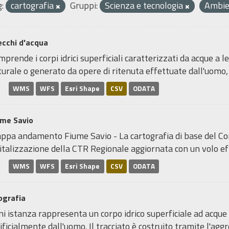
:
cartografia
Gruppi:
Scienza e tecnologia
Ambi
ecchi d'acqua
prende i corpi idrici superficiali caratterizzati da acque a 
urale o generato da opere di ritenuta effettuate dall'uomo, 
WMS
WFS
Esri Shape
CSV
ODATA
ume Savio
ppa andamento Fiume Savio - La cartografia di base del Co
italizzazione della CTR Regionale aggiornata con un volo effe
WMS
WFS
Esri Shape
CSV
ODATA
ografia
i istanza rappresenta un corpo idrico superficiale ad acque
ificialmente dall'uomo. Il tracciato è costruito tramite l'aggr