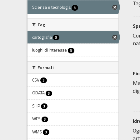
Tag
Scienza e tecnologia
3
Tag
Sp
Com
cartografia
3
nat
luoghi di interesse
3
Formati
Fi
CSV
3
Ma
dig
ODATA
3
SHP
3
WFS
3
Idr
Ogn
WMS
3
art