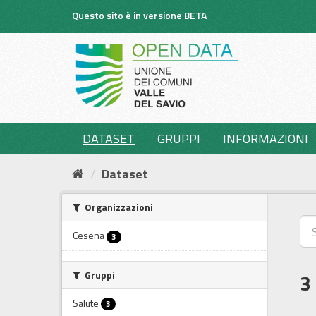
Salta
Questo sito è in versione BETA
al
contenuto
DATASET
GRUPPI
INFORMAZIONI
Dataset
Organizzazioni
Cesena
3
Gruppi
3
Salute
3