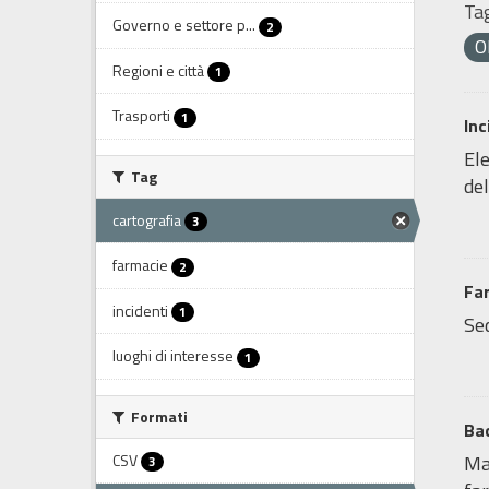
Tag
Governo e settore p...
2
O
Regioni e città
1
Trasporti
1
Inc
Ele
Tag
del
cartografia
3
farmacie
2
Fa
incidenti
1
Sed
luoghi di interesse
1
Formati
Bac
CSV
Map
3