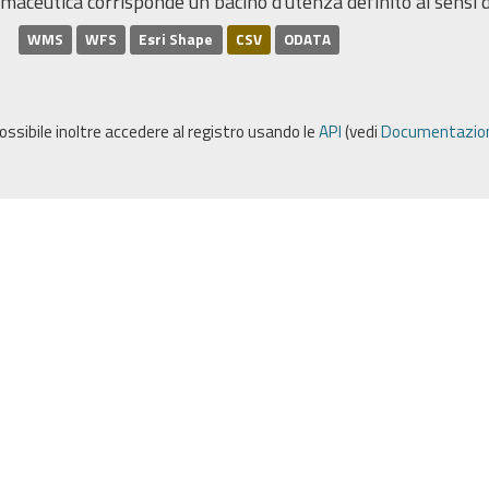
maceutica corrisponde un bacino d'utenza definito ai sensi de
WMS
WFS
Esri Shape
CSV
ODATA
possibile inoltre accedere al registro usando le
API
(vedi
Documentazion