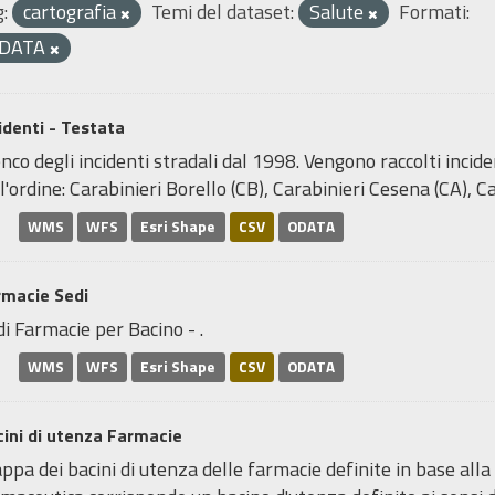
:
cartografia
Temi del dataset:
Salute
Formati:
DATA
identi - Testata
nco degli incidenti stradali dal 1998. Vengono raccolti incide
l'ordine: Carabinieri Borello (CB), Carabinieri Cesena (CA), Car
WMS
WFS
Esri Shape
CSV
ODATA
rmacie Sedi
i Farmacie per Bacino - .
WMS
WFS
Esri Shape
CSV
ODATA
ini di utenza Farmacie
pa dei bacini di utenza delle farmacie definite in base alla