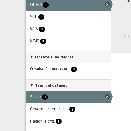
far
ODATA
3
SHP
3
WFS
3
E' 
WMS
3
Licenze sulle risorse
Creative Commons At...
3
Temi del dataset
Salute
3
Governo e settore p...
2
Regioni e città
1