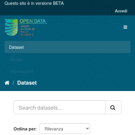
Salta
Questo sito è in versione BETA
al
Accedi
contenuto
Dataset
Gruppi
Informazioni
Dataset
Ordina per